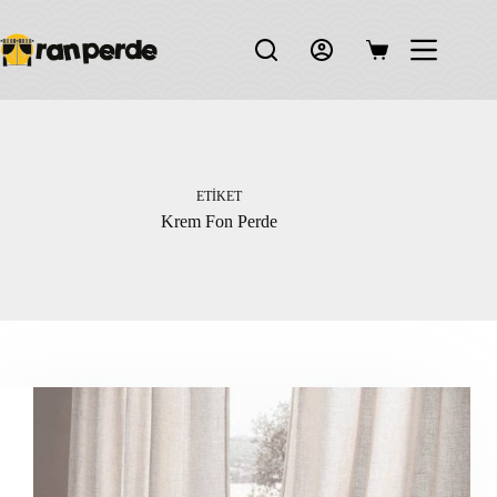
Skip
to
content
Shopping
cart
ETIKET
Krem Fon Perde