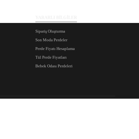
YARARLI BİLGİLER
Sipariş Oluşturma
Son Moda Perdeler
Perde Fiyatı Hesaplama
Tül Perde Fiyatları
Bebek Odası Perdeleri