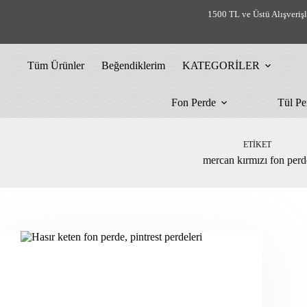
Skip
1500 TL ve Üstü Alışveriş
to
content
Tüm Ürünler
Beğendiklerim
KATEGORİLER
Fon Perde
Tül Pe
ETIKET
mercan kırmızı fon perd