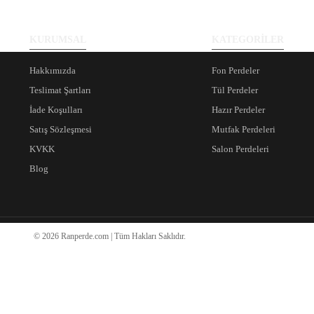
KURUMSAL
KATEGORİLER
Hakkımızda
Fon Perdeler
Teslimat Şartları
Tül Perdeler
İade Koşulları
Hazır Perdeler
Satış Sözleşmesi
Mutfak Perdeleri
KVKK
Salon Perdeleri
Blog
© 2026 Ranperde.com | Tüm Hakları Saklıdır.