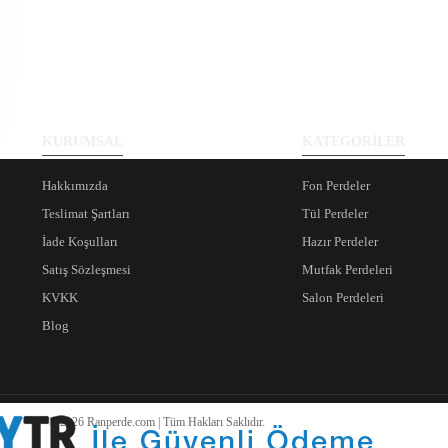
KURUMSAL
KATEGORİLER
Hakkımızda
Fon Perdeler
Teslimat Şartları
Tül Perdeler
İade Koşulları
Hazır Perdeler
Satış Sözleşmesi
Mutfak Perdeleri
KVKK
Salon Perdeleri
Blog
© 2026 Ranperde.com | Tüm Hakları Saklıdır.