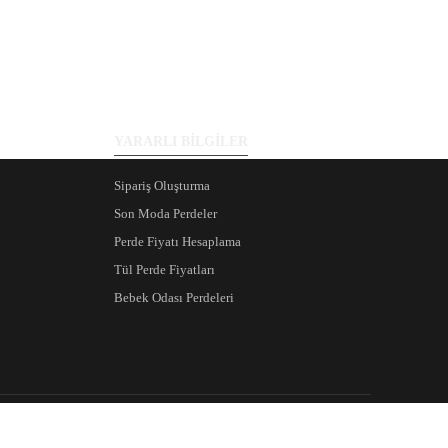
YARARLI BİLGİLER
Sipariş Oluşturma
Son Moda Perdeler
Perde Fiyatı Hesaplama
Tül Perde Fiyatları
Bebek Odası Perdeleri