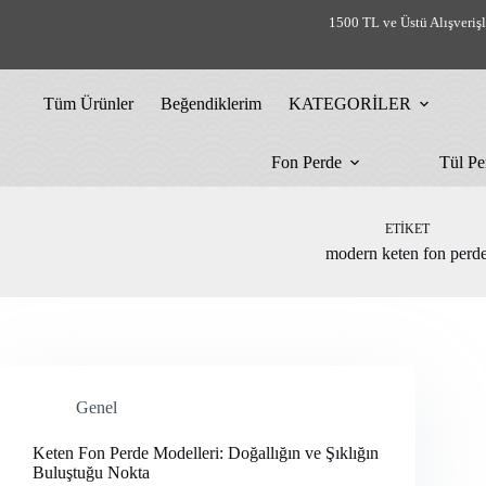
Skip
1500 TL ve Üstü Alışveriş
to
content
Tüm Ürünler
Beğendiklerim
KATEGORİLER
Fon Perde
Tül Pe
ETIKET
modern keten fon perd
Genel
Keten Fon Perde Modelleri: Doğallığın ve Şıklığın
Buluştuğu Nokta