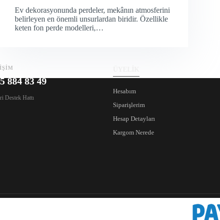
Ev dekorasyonunda perdeler, mekânın atmosferini
belirleyen en önemli unsurlardan biridir. Özellikle
keten fon perde modelleri,…
İŞİM
ÜYELİK
5 884 83 49
Hesabım
i Destek Hattı
Siparişlerim
Hesap Detayları
Kargom Nerede