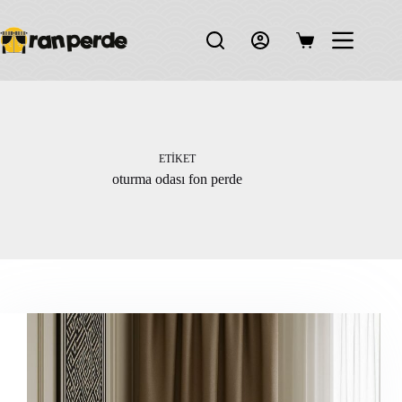
Skip
to
content
Shopping
cart
ETIKET
oturma odası fon perde