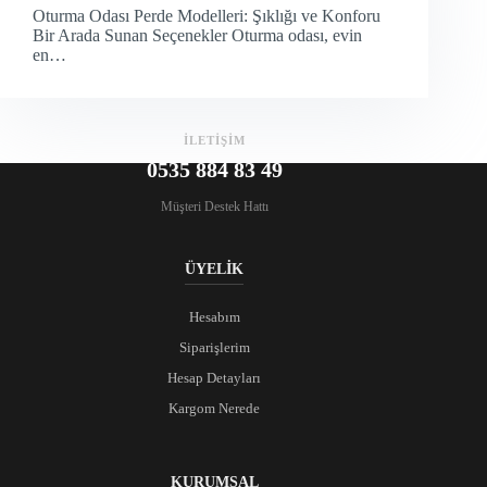
Oturma Odası Perde Modelleri: Şıklığı ve Konforu
Bir Arada Sunan Seçenekler Oturma odası, evin
en…
İLETİŞİM
0535 884 83 49
Müşteri Destek Hattı
ÜYELİK
Hesabım
Siparişlerim
Hesap Detayları
Kargom Nerede
KURUMSAL