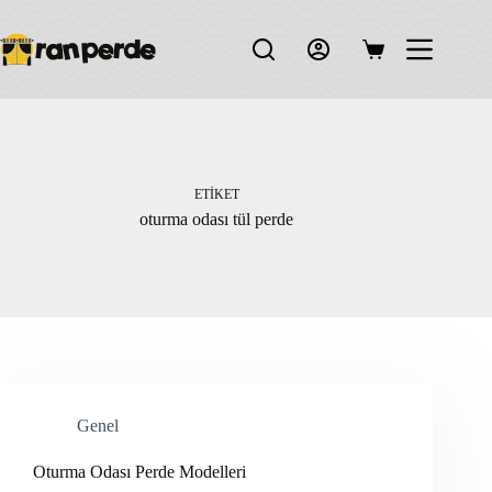
Skip
to
content
Shopping
cart
ETIKET
oturma odası tül perde
Genel
Oturma Odası Perde Modelleri