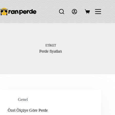
Skip
to
content
Shopping
cart
ETIKET
Perde fiyatları
Genel
Özel Ölçüye Göre Perde