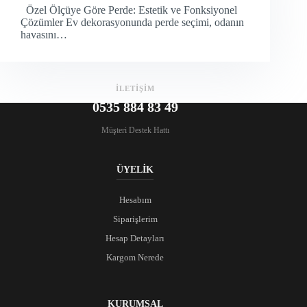
Özel Ölçüye Göre Perde: Estetik ve Fonksiyonel
Çözümler Ev dekorasyonunda perde seçimi, odanın
havasını…
İLETİŞİM
0535 884 83 49
Müşteri Destek Hattı
ÜYELİK
Hesabım
Siparişlerim
Hesap Detayları
Kargom Nerede
KURUMSAL