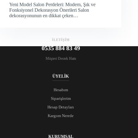
Yeni Model Salon Perdeleri: Modern, Şık ve
Fonksiyonel Dekorasyon Önerileri Salon
dekorasyonunun en dikkat çeken…
İLETİŞİM
0535 884 83 49
Müşteri Destek Hattı
ÜYELİK
Hesabım
Siparişlerim
Hesap Detayları
Kargom Nerede
KURUMSAL