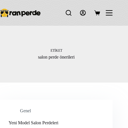
Skip
to
content
Shopping
cart
ETIKET
salon perde önerileri
Genel
Yeni Model Salon Perdeleri