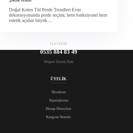
Doğal Keten Tül Perde Trendleri Evin
dekorasyonunda perde seçimi, hem fonksiyonel hem
estetik açıdan büyük…
İLETİŞİM
0535 884 83 49
Müşteri Destek Hattı
ÜYELİK
Hesabım
Siparişlerim
Hesap Detayları
Kargom Nerede