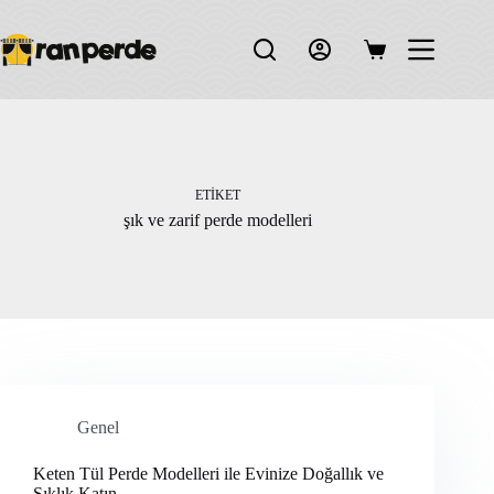
Skip
to
content
Shopping
cart
ETIKET
şık ve zarif perde modelleri
Genel
Keten Tül Perde Modelleri ile Evinize Doğallık ve
Şıklık Katın