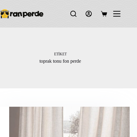
Skip
to
content
Shopping
cart
ETIKET
toprak tonu fon perde