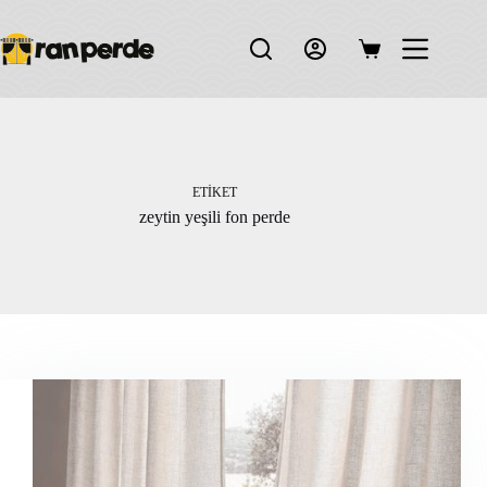
Skip
to
content
Shopping
cart
ETIKET
zeytin yeşili fon perde