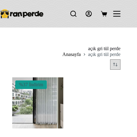
Skip
to
content
Shopping
cart
açık gri tül perde
Anasayfa
açık gri tül perde
%37 İndirim