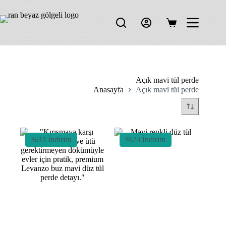
Skip
to
content
Shopping
cart
Açık mavi tül perde
Anasayfa
Açık mavi tül perde
%33 İndirim
%23 İndirim