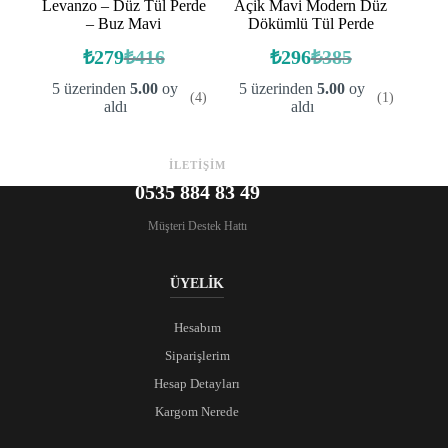
Levanzo – Düz Tül Perde
Açik Mavi Modern Düz
– Buz Mavi
Dökümlü Tül Perde
₺
279
₺
416
₺
296
₺
385
Orijinal
Şu
Orijinal
Şu
fiyat:
andaki
fiyat:
andaki
5 üzerinden
5.00
oy
5 üzerinden
5.00
oy
(4)
(1)
fiyat:
fiyat:
₺416.
₺385.
aldı
aldı
₺279.
₺296.
İLETİŞİM
0535 884 83 49
Müşteri Destek Hattı
ÜYELİK
Hesabım
Siparişlerim
Hesap Detayları
Kargom Nerede