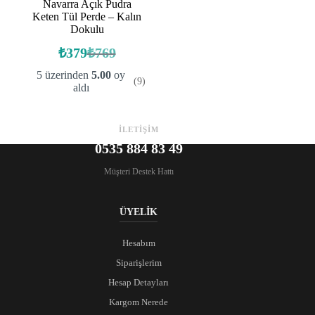
Navarra Açık Pudra
Keten Tül Perde – Kalın
Dokulu
₺
379
₺
769
Orijinal
Şu
fiyat:
andaki
5 üzerinden
5.00
oy
(9)
fiyat:
₺769.
aldı
₺379.
İLETİŞİM
0535 884 83 49
Müşteri Destek Hattı
ÜYELİK
Hesabım
Siparişlerim
Hesap Detayları
Kargom Nerede