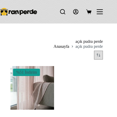
Skip
to
content
Shopping
cart
açık pudra perde
Anasayfa
açık pudra perde
%51 İndirim