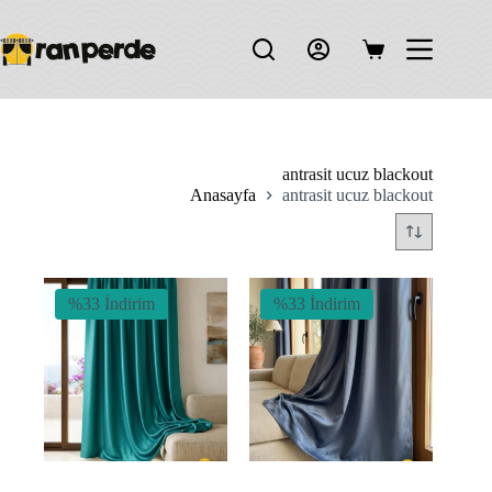
Skip
to
content
Shopping
cart
antrasit ucuz blackout
Anasayfa
antrasit ucuz blackout
%33 İndirim
%33 İndirim