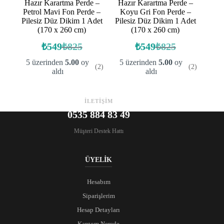
Hazır Karartma Perde –
Hazır Karartma Perde –
Petrol Mavi Fon Perde –
Koyu Gri Fon Perde –
Pilesiz Düz Dikim 1 Adet
Pilesiz Düz Dikim 1 Adet
(170 x 260 cm)
(170 x 260 cm)
₺
549
₺
825
₺
549
₺
825
Orijinal
Şu
Orijinal
Şu
fiyat:
andaki
fiyat:
andaki
5 üzerinden
5.00
oy
5 üzerinden
5.00
oy
(2)
(2)
fiyat:
fiyat:
₺825.
₺825.
aldı
aldı
₺549.
₺549.
İLETİŞİM
0535 884 83 49
Müşteri Destek Hattı
ÜYELİK
Hesabım
Siparişlerim
Hesap Detayları
Kargom Nerede