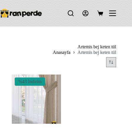
Skip
to
content
Shopping
cart
Artemis bej keten tül
Anasayfa
Artemis bej keten tül
%43 İndirim