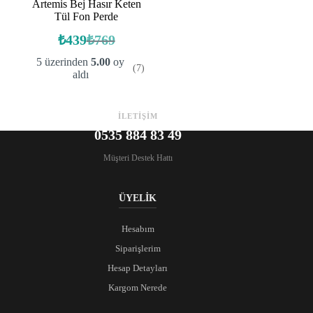
Artemis Bej Hasır Keten
Tül Fon Perde
₺
439
₺
769
Orijinal
Şu
fiyat:
andaki
5 üzerinden
5.00
oy
(7)
fiyat:
₺769.
aldı
₺439.
İLETİŞİM
0535 884 83 49
Müşteri Destek Hattı
ÜYELİK
Hesabım
Siparişlerim
Hesap Detayları
Kargom Nerede