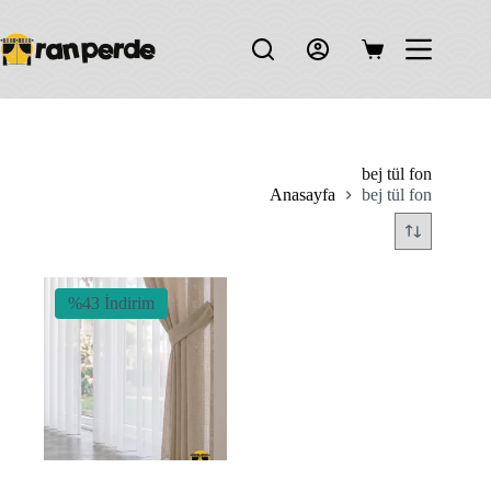
Skip
to
content
Shopping
cart
bej tül fon
Anasayfa
bej tül fon
%43 İndirim