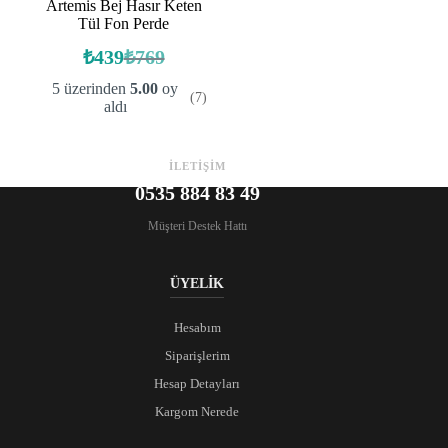
Artemis Bej Hasır Keten
Tül Fon Perde
₺
439
₺
769
Orijinal
Şu
fiyat:
andaki
5 üzerinden
5.00
oy
(7)
fiyat:
₺769.
aldı
₺439.
İLETİŞİM
0535 884 83 49
Müşteri Destek Hattı
ÜYELİK
Hesabım
Siparişlerim
Hesap Detayları
Kargom Nerede