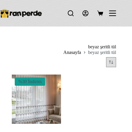
Skip
to
content
Shopping
cart
beyaz şeritli tül
Anasayfa
beyaz şeritli tül
%30 İndirim