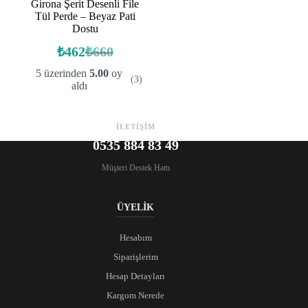
Girona Şerit Desenli File
Tül Perde – Beyaz Pati
Dostu
₺
462
₺
660
Orijinal
Şu
fiyat:
andaki
5 üzerinden
5.00
oy
(3)
fiyat:
₺660.
aldı
₺462.
İLETİŞİM
0535 884 83 49
Müşteri Destek Hattı
ÜYELİK
Hesabım
Siparişlerim
Hesap Detayları
Kargom Nerede