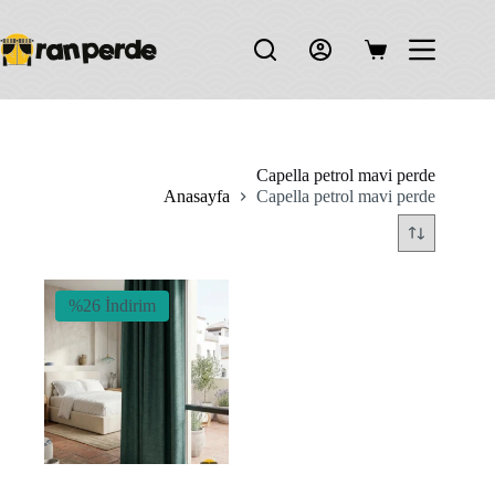
Skip
to
content
Shopping
cart
Capella petrol mavi perde
Anasayfa
Capella petrol mavi perde
%26 İndirim