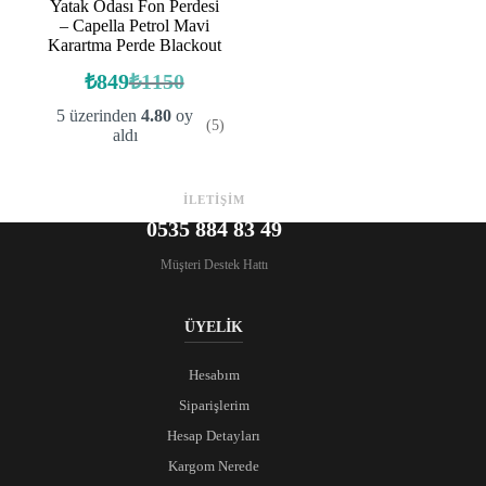
Yatak Odası Fon Perdesi
– Capella Petrol Mavi
Karartma Perde Blackout
₺
849
₺
1150
Orijinal
Şu
fiyat:
andaki
5 üzerinden
4.80
oy
(5)
fiyat:
₺1150.
aldı
₺849.
İLETİŞİM
0535 884 83 49
Müşteri Destek Hattı
ÜYELİK
Hesabım
Siparişlerim
Hesap Detayları
Kargom Nerede