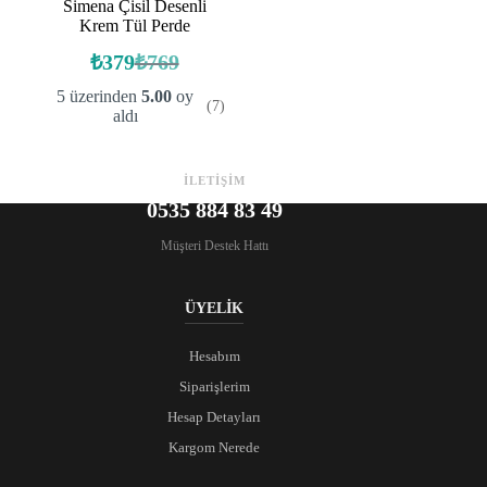
Simena Çisil Desenli
Krem Tül Perde
₺
379
₺
769
Orijinal
Şu
fiyat:
andaki
5 üzerinden
5.00
oy
(7)
fiyat:
₺769.
aldı
₺379.
İLETİŞİM
0535 884 83 49
Müşteri Destek Hattı
ÜYELİK
Hesabım
Siparişlerim
Hesap Detayları
Kargom Nerede