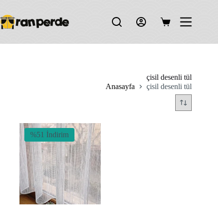
Skip
to
content
Shopping
cart
çisil desenli tül
Anasayfa
çisil desenli tül
%51 İndirim