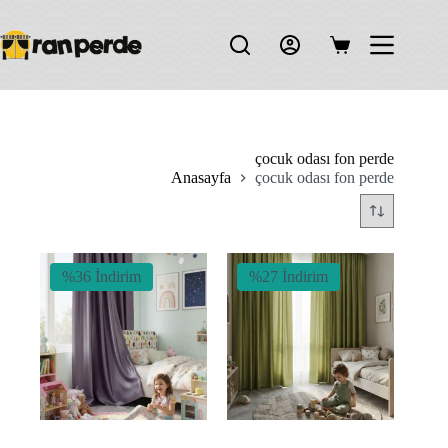
Skip
to
content
Shopping
cart
çocuk odası fon perde
Anasayfa
çocuk odası fon perde
%36 İndirim
%27 İndirim