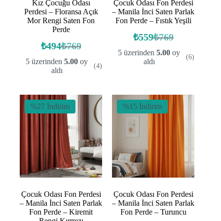
Kız Çocuğu Odası
Çocuk Odası Fon Perdesi
Perdesi – Floransa Açık
– Manila İnci Saten Parlak
Mor Rengi Saten Fon
Fon Perde – Fıstık Yeşili
Perde
₺
559
₺
769
Orijinal
Şu
₺
494
₺
769
Orijinal
Şu
fiyat:
andaki
5 üzerinden
5.00
oy
(6)
fiyat:
andaki
fiyat:
₺769.
5 üzerinden
5.00
oy
aldı
(4)
fiyat:
₺769.
₺559.
aldı
₺494.
%27 İndirim
%15 İndirim
Çocuk Odası Fon Perdesi
Çocuk Odası Fon Perdesi
– Manila İnci Saten Parlak
– Manila İnci Saten Parlak
Fon Perde – Kiremit
Fon Perde – Turuncu
Rengi Kırmızı