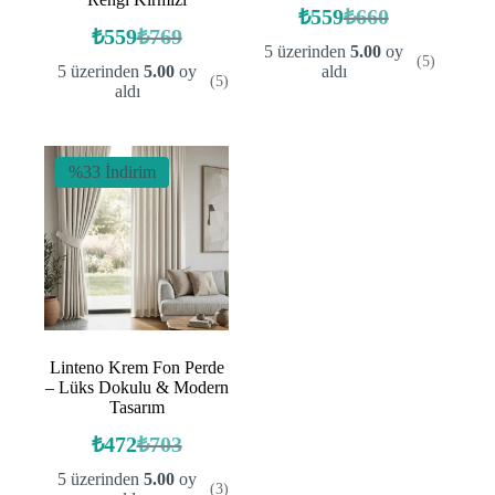
₺
559
₺
660
Orijinal
Şu
₺
559
₺
769
Orijinal
Şu
fiyat:
andaki
5 üzerinden
5.00
oy
(5)
fiyat:
andaki
fiyat:
₺660.
5 üzerinden
5.00
oy
aldı
(5)
fiyat:
₺769.
₺559.
aldı
₺559.
%33 İndirim
Linteno Krem Fon Perde
– Lüks Dokulu & Modern
Tasarım
₺
472
₺
703
Orijinal
Şu
fiyat:
andaki
5 üzerinden
5.00
oy
(3)
fiyat:
₺703.