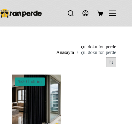
Skip
to
content
Shopping
cart
çul doku fon perde
Anasayfa
çul doku fon perde
%20 İndirim