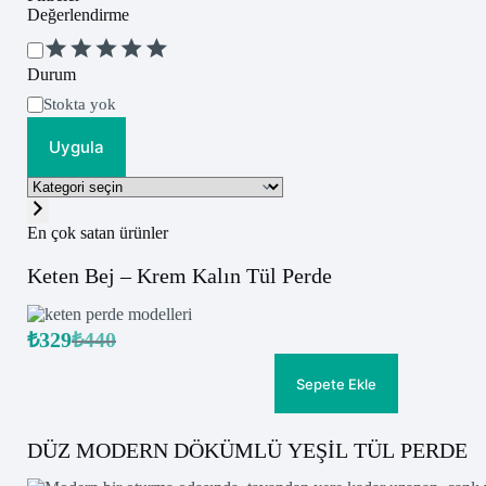
Değerlendirme
Değerlendirme
Durum
Uygunluk
Stokta yok
Uygula
Kategori
seçin
En çok satan ürünler
Keten Bej – Krem Kalın Tül Perde
₺
329
₺
440
Orijinal
Şu
fiyat:
andaki
fiyat:
₺440.
Sepete Ekle
₺329.
DÜZ MODERN DÖKÜMLÜ YEŞİL TÜL PERDE