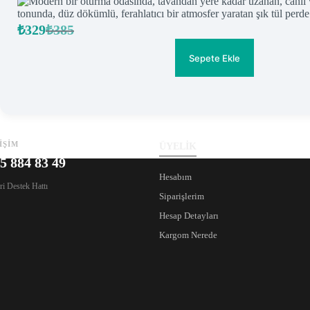
₺
329
₺
385
Orijinal
Şu
fiyat:
andaki
fiyat:
₺385.
Sepete Ekle
₺329.
İŞİM
ÜYELİK
5 884 83 49
Hesabım
i Destek Hattı
Siparişlerim
Hesap Detayları
Kargom Nerede