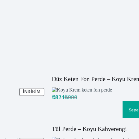
Düz Keten Fon Perde – Koyu Kre
İNDIRIMDEKI
İNDIRIM
₺
824
₺
990
ÜRÜN
Orijinal
Şu
fiyat:
andaki
fiyat:
₺990.
Sepe
₺824.
Tül Perde – Koyu Kahverengi