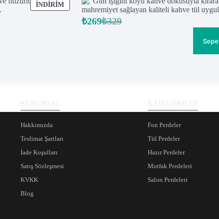
İNDIRIMDEKI
İNDIRIM
ÜRÜN
₺
269
₺
329
Orijinal
Şu
fiyat:
andaki
fiyat:
₺329.
Sepe
₺269.
KURUMSAL
KATEGORİLER
Hakkımızda
Fon Perdeler
Teslimat Şartları
Tül Perdeler
İade Koşulları
Hazır Perdeler
Satış Sözleşmesi
Mutfak Perdeleri
KVKK
Salon Perdeleri
Blog