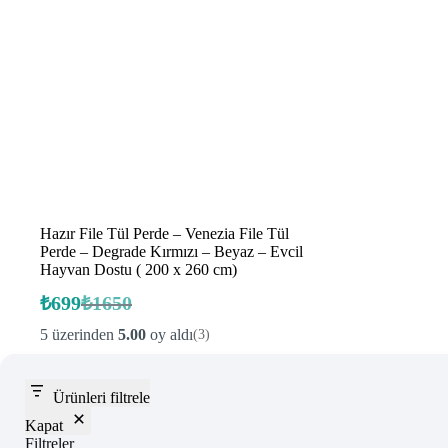
Hazır File Tül Perde – Venezia File Tül
Perde – Degrade Kırmızı – Beyaz – Evcil
Hayvan Dostu ( 200 x 260 cm)
₺
699
₺
1650
Orijinal
Şu
fiyat:
andaki
5 üzerinden
5.00
oy aldı
(3)
fiyat:
₺1650.
₺699.
Ürünleri filtrele
Kapat
Filtreler