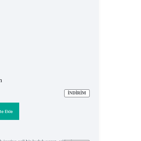
m
İNDIRIMDEKI
İNDIRIM
ÜRÜN
te Ekle