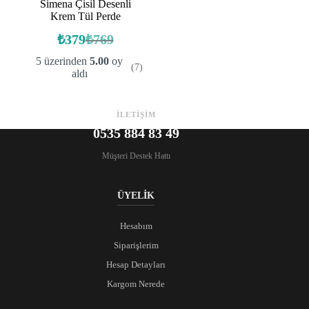
Simena Çisil Desenli
Krem Tül Perde
₺
379
₺
769
Orijinal
Şu
fiyat:
andaki
5 üzerinden
5.00
oy
(7)
fiyat:
₺769.
aldı
₺379.
İLETİŞİM
0535 884 83 49
Müşteri Destek Hattı
ÜYELİK
Hesabım
Siparişlerim
Hesap Detayları
Kargom Nerede