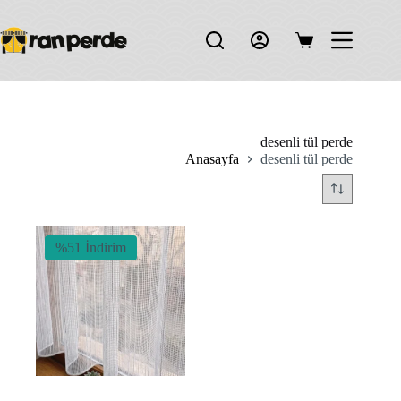
Skip
to
content
Shopping
cart
desenli tül perde
Anasayfa
desenli tül perde
%51 İndirim