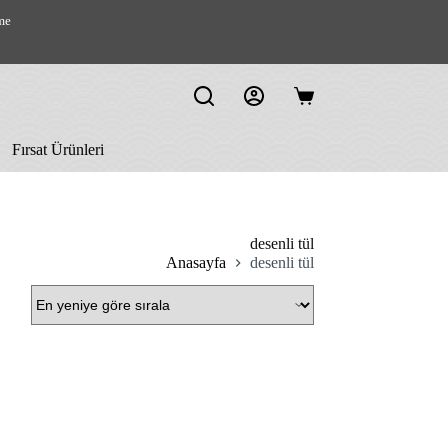
me
Shopping
cart
Fırsat Ürünleri
desenli tül
Anasayfa
desenli tül