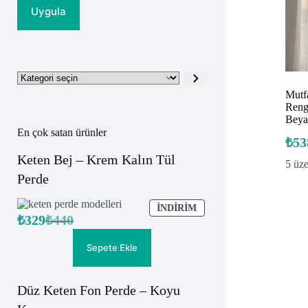
Uygula
Kategori
seçin
Mutfa
Rengi
Beya
En çok satan ürünler
₺
53
Keten Bej – Krem Kalın Tül
5 üz
Perde
İNDIRIMDEKI
İNDIRIM
₺
329
₺
440
ÜRÜN
Orijinal
Şu
fiyat:
andaki
fiyat:
₺440.
Sepete Ekle
₺329.
Düz Keten Fon Perde – Koyu