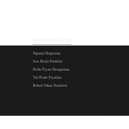
YARARLI BİLGİLER
Sipariş Oluşturma
Son Moda Perdeler
Perde Fiyatı Hesaplama
Tül Perde Fiyatları
Bebek Odası Perdeleri