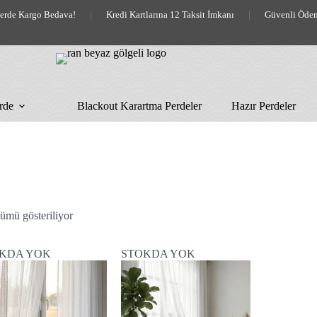
lerde Kargo Bedava!
|
Kredi Kartlarına 12 Taksit İmkanı
|
Güvenli Öde
rde
Blackout Karartma Perdeler
Hazır Perdeler
En
ümü gösteriliyor
yeniye
göre
sıralandı
KDA YOK
STOKDA YOK