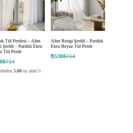
k Tül Perdesi – Altın
Altın Rengi Şeritli – Parıltılı
 Şeritli – Parıltılı Ekru
Ekru Beyaz Tül Perde
z Tül Perde
₺
538
₺
714
Orijinal
Şu
8
₺
714
Orijinal
Şu
fiyat:
andaki
fiyat:
andaki
fiyat:
₺714.
erinden
5.00
oy aldı
(3)
fiyat:
₺714.
₺538.
₺538.