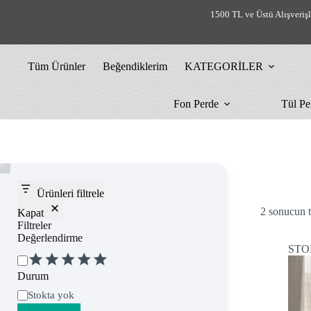
Skip
1500 TL ve Üstü Alışveriş
to
content
Tüm Ürünler
Beğendiklerim
KATEGORİLER
Fon Perde
Tül Pe
Ürünleri filtrele
2 sonucun t
Kapat
Filtreler
Değerlendirme
STO
Değerlendirme
Durum
Uygunluk
Stokta yok