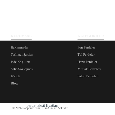
KURUMSAL
KATEGORİLER
Hakkımızda
Fon Perdeler
Teslimat Şartları
Tül Perdeler
İade Koşulları
Hazır Perdeler
Satış Sözleşmesi
Mutfak Perdeleri
KVKK
Salon Perdeleri
Blog
© 2026 Ranperde.com | Tüm Hakları Saklıdır.