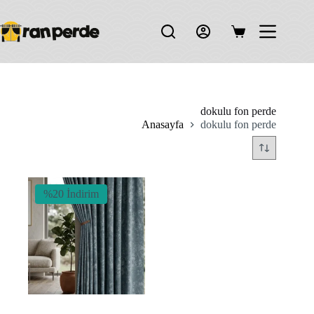
Skip
to
content
Shopping
cart
dokulu fon perde
Anasayfa
dokulu fon perde
%20 İndirim