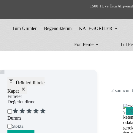
Skip
1500 TL ve Üstü Alışveriş
to
content
Tüm Ürünler
Beğendiklerim
KATEGORİLER
Fon Perde
Tül Pe
Ürünleri filtrele
2 sonucun t
Kapat
Filtreler
Değerlendirme
Değerlendirme
%
Durum
Uygunluk
Stokta