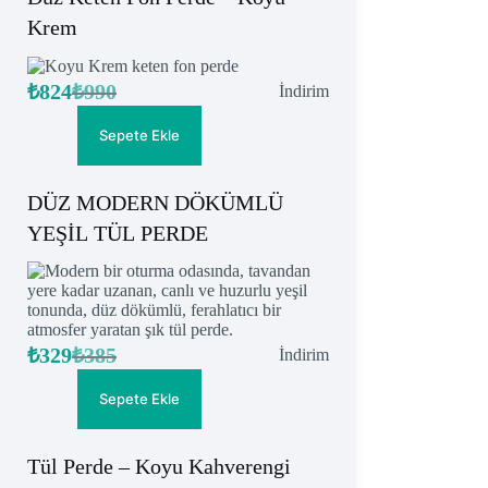
Krem
₺
824
₺
990
İndirimdeki
İndirim
Orijinal
Şu
ürün
fiyat:
andaki
fiyat:
₺990.
Sepete Ekle
₺824.
DÜZ MODERN DÖKÜMLÜ
YEŞİL TÜL PERDE
₺
329
₺
385
İndirimdeki
İndirim
Orijinal
Şu
ürün
fiyat:
andaki
fiyat:
₺385.
Sepete Ekle
₺329.
Tül Perde – Koyu Kahverengi