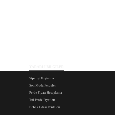
YARARLI BİLGİLER
Sipariş Oluşturma
Son Moda Perdeler
Perde Fiyatı Hesaplama
Tül Perde Fiyatları
Bebek Odası Perdeleri