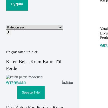
Uygula
Kategori
Yata
seçin
Liky
Perd
₺
82
En çok satan ürünler
Keten Bej – Krem Kalın Tül
Perde
₺
329
₺
440
İndirimdeki
İndirim
Orijinal
Şu
ürün
fiyat:
andaki
fiyat:
₺440.
Sepete Ekle
₺329.
Düz Keten Fon Perde – Koyu