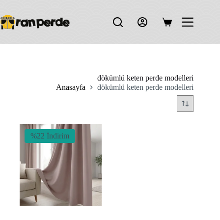
Skip
to
content
Shopping
cart
dökümlü keten perde modelleri
Anasayfa
dökümlü keten perde modelleri
%22 İndirim