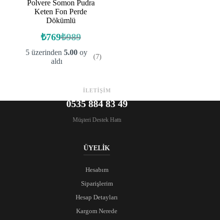
Polvere Somon Pudra
Keten Fon Perde
Dökümlü
₺
769
₺
989
Orijinal
Şu
fiyat:
andaki
5 üzerinden
5.00
oy
(7)
fiyat:
₺989.
aldı
₺769.
İLETİŞİM
0535 884 83 49
Müşteri Destek Hattı
ÜYELİK
Hesabım
Siparişlerim
Hesap Detayları
Kargom Nerede