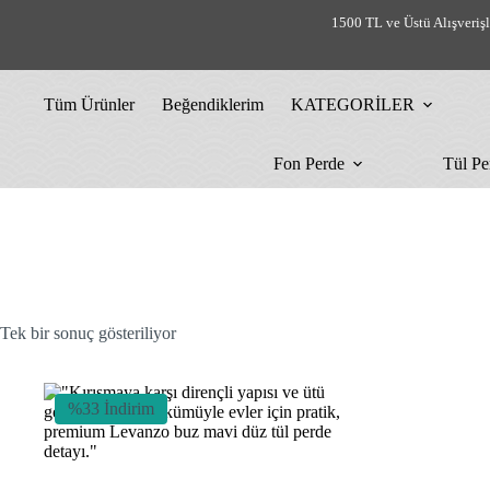
Skip
1500 TL ve Üstü Alışveriş
to
content
Tüm Ürünler
Beğendiklerim
KATEGORİLER
Fon Perde
Tül Pe
Tek bir sonuç gösteriliyor
%33 İndirim