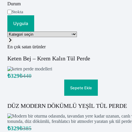
Durum
Uygunluk
Stokta
Uygula
Kategori
seçin
En çok satan ürünler
Keten Bej – Krem Kalın Tül Perde
₺
329
₺
440
Orijinal
Şu
fiyat:
andaki
fiyat:
₺440.
Sepete Ekle
₺329.
DÜZ MODERN DÖKÜMLÜ YEŞİL TÜL PERDE
₺
329
₺
385
Orijinal
Şu