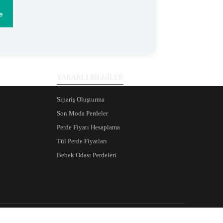
ürün
e
YARARLI BİLGİLER
Sipariş Oluşturma
Son Moda Perdeler
Perde Fiyatı Hesaplama
Tül Perde Fiyatları
Bebek Odası Perdeleri