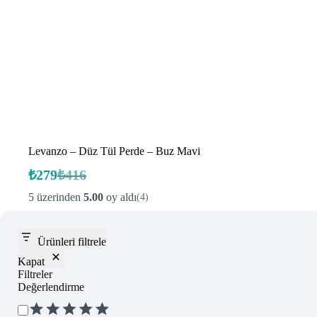
Levanzo – Düz Tül Perde – Buz Mavi
₺
279
₺
416
Orijinal
Şu
fiyat:
andaki
5 üzerinden
5.00
oy aldı
(4)
fiyat:
₺416.
₺279.
Ürünleri filtrele
Kapat
Filtreler
Değerlendirme
Değerlendirme