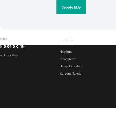
fiyat:
andaki
fiyat:
₺385.
Sepete Ekle
₺329.
İŞİM
ÜYELİK
5 884 83 49
Hesabım
i Destek Hattı
Siparişlerim
Hesap Detayları
Kargom Nerede