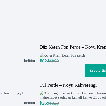
Düz Keten Fon Perde – Koyu Kre
₺
824
₺
990
İndirimdeki
İndirim
Orijinal
Şu
ürün
fiyat:
andaki
fiyat:
₺990.
Sepete Ekl
₺824.
Tül Perde – Koyu Kahverengi
₺
269
₺
329
İndirimdeki
İndirim
Orijinal
Şu