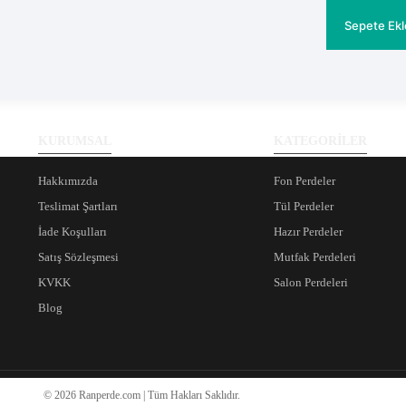
ürün
fiyat:
andaki
fiyat:
₺329.
Sepete Ekl
₺269.
KURUMSAL
KATEGORİLER
Hakkımızda
Fon Perdeler
Teslimat Şartları
Tül Perdeler
İade Koşulları
Hazır Perdeler
Satış Sözleşmesi
Mutfak Perdeleri
KVKK
Salon Perdeleri
Blog
© 2026 Ranperde.com | Tüm Hakları Saklıdır.