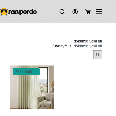
Skip
to
content
Shopping
cart
dökümlü yeşil tül
Anasayfa
dökümlü yeşil tül
%33 İndirim