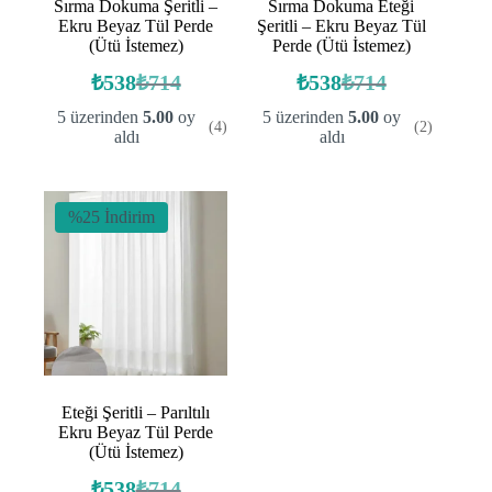
Sırma Dokuma Şeritli –
Sırma Dokuma Eteği
Ekru Beyaz Tül Perde
Şeritli – Ekru Beyaz Tül
(Ütü İstemez)
Perde (Ütü İstemez)
₺
538
₺
714
₺
538
₺
714
Orijinal
Şu
Orijinal
Şu
fiyat:
andaki
fiyat:
andaki
5 üzerinden
5.00
oy
5 üzerinden
5.00
oy
(4)
(2)
fiyat:
fiyat:
₺714.
₺714.
aldı
aldı
₺538.
₺538.
%25 İndirim
Eteği Şeritli – Parıltılı
Ekru Beyaz Tül Perde
(Ütü İstemez)
₺
538
₺
714