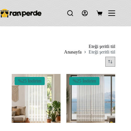
Skip
to
content
Shopping
cart
Eteği şeritli tül
Anasayfa
Eteği şeritli tül
%25 İndirim
%25 İndirim