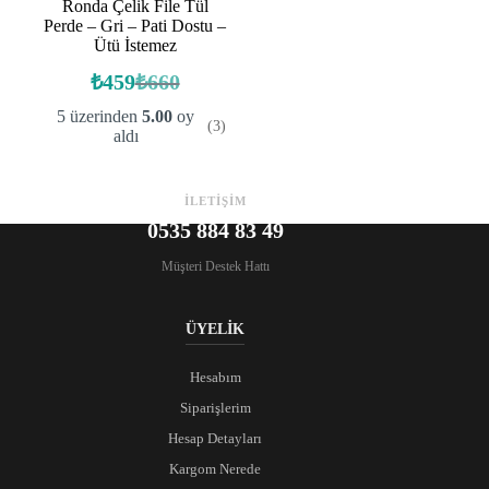
Ronda Çelik File Tül
Perde – Gri – Pati Dostu –
Ütü İstemez
₺
459
₺
660
Orijinal
Şu
fiyat:
andaki
5 üzerinden
5.00
oy
(3)
fiyat:
₺660.
aldı
₺459.
İLETİŞİM
0535 884 83 49
Müşteri Destek Hattı
ÜYELİK
Hesabım
Siparişlerim
Hesap Detayları
Kargom Nerede