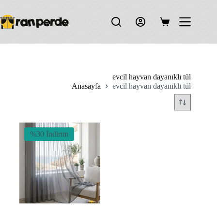
Skip
to
content
Shopping
cart
evcil hayvan dayanıklı tül
Anasayfa
evcil hayvan dayanıklı tül
%30 İndirim