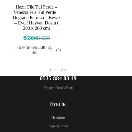
Hazır File Tül Perde –
Venezia File Tül Perde –
Degrade Kırmızı – Beyaz
– Evcil Hayvan Dostu (
200 x 260 cm)
₺
699
₺
1650
Orijinal
Şu
fiyat:
andaki
5 üzerinden
5.00
oy
(3)
fiyat:
₺1650.
aldı
₺699.
İLETİŞİM
0535 884 83 49
Müşteri Destek Hattı
ÜYELİK
Hesabım
Siparişlerim