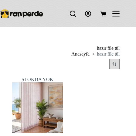
Skip
to
content
Shopping
cart
hazır file tül
Anasayfa
hazır file tül
STOKDA YOK