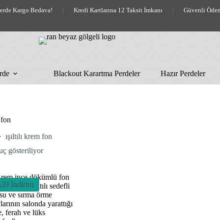
lerde Kargo Bedava!
|
Kredi Kartlarına 12 Taksit İmkanı
|
Güvenli Öde
rde
Blackout Karartma Perdeler
Hazır Perdeler
 fon
ışıltılı krem fon
uç gösteriliyor
39 İndirim