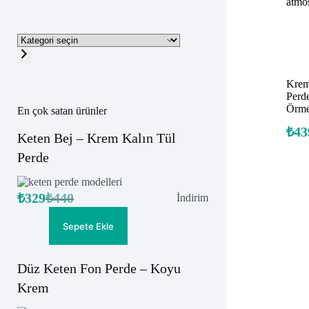
Kategori
seçin
Krem
Perde
Örme
En çok satan ürünler
₺
43
Keten Bej – Krem Kalın Tül
Perde
₺
329
₺
440
İndirimdeki
İndirim
Orijinal
Şu
ürün
fiyat:
andaki
fiyat:
₺440.
Sepete Ekle
₺329.
Düz Keten Fon Perde – Koyu
Krem