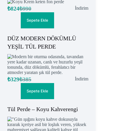
₺
824
₺
990
İndirimdeki
İndirim
Orijinal
Şu
ürün
fiyat:
andaki
fiyat:
₺990.
Sepete Ekle
₺824.
DÜZ MODERN DÖKÜMLÜ
YEŞİL TÜL PERDE
₺
329
₺
385
İndirimdeki
İndirim
Orijinal
Şu
ürün
fiyat:
andaki
fiyat:
₺385.
Sepete Ekle
₺329.
Tül Perde – Koyu Kahverengi