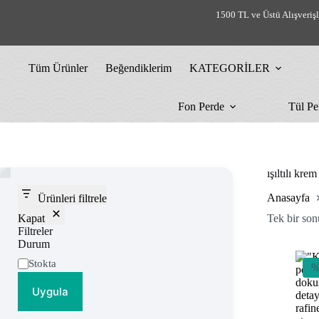
Skip
1500 TL ve Üstü Alışveriş
to
content
Tüm Ürünler
Beğendiklerim
KATEGORİLER
Fon Perde
Tül Pe
ışıltılı krem
Anasayfa
Ürünleri filtrele
Kapat
Tek bir son
Filtreler
Durum
Uygunluk
Stokta
%
Uygula