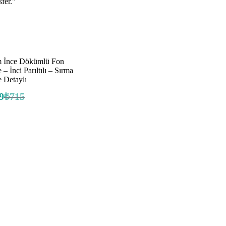
 İnce Dökümlü Fon
 – İnci Parıltılı – Sırma
 Detaylı
9
₺
715
Orijinal
Şu
fiyat:
andaki
fiyat:
₺715.
₺439.