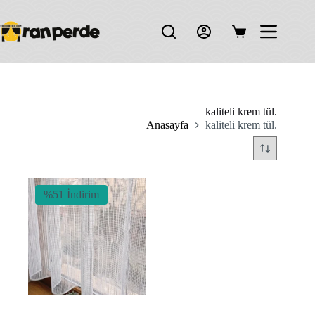
Skip
to
content
Shopping
cart
kaliteli krem tül.
Anasayfa
kaliteli krem tül.
%51 İndirim