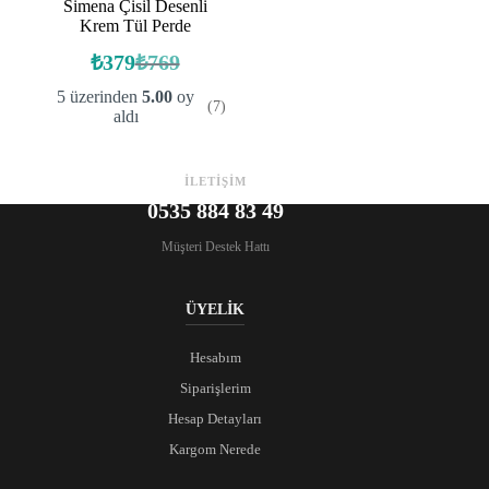
Simena Çisil Desenli
Krem Tül Perde
₺
379
₺
769
Orijinal
Şu
fiyat:
andaki
5 üzerinden
5.00
oy
(7)
fiyat:
₺769.
aldı
₺379.
İLETİŞİM
0535 884 83 49
Müşteri Destek Hattı
ÜYELİK
Hesabım
Siparişlerim
Hesap Detayları
Kargom Nerede