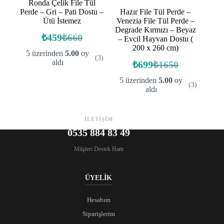
Ronda Çelik File Tül
Perde – Gri – Pati Dostu –
Hazır File Tül Perde –
Ütü İstemez
Venezia File Tül Perde –
Degrade Kırmızı – Beyaz
₺
459
₺
660
– Evcil Hayvan Dostu (
Orijinal
Şu
200 x 260 cm)
fiyat:
andaki
5 üzerinden
5.00
oy
(3)
fiyat:
₺660.
aldı
₺
699
₺
1650
Orijinal
Şu
₺459.
fiyat:
andaki
5 üzerinden
5.00
oy
(3)
fiyat:
₺1650.
aldı
₺699.
İLETİŞİM
0535 884 83 49
Müşteri Destek Hattı
ÜYELİK
Hesabım
Siparişlerim