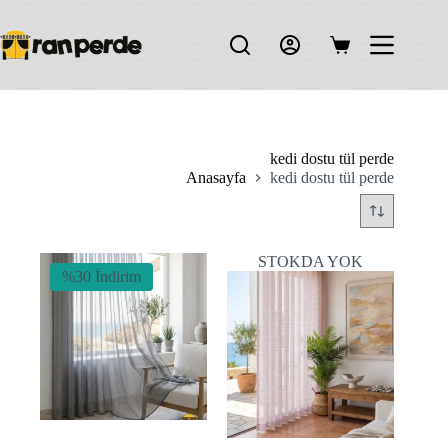
Skip
to
content
Shopping
cart
kedi dostu tül perde
Anasayfa
kedi dostu tül perde
STOKDA YOK
%30 İndirim