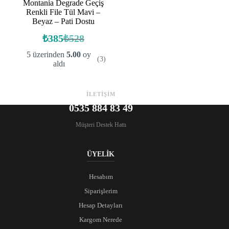
Montania Degrade Geçiş
Renkli File Tül Mavi –
Beyaz – Pati Dostu
₺
385
₺
528
Orijinal
Şu
fiyat:
andaki
5 üzerinden
5.00
oy
(3)
fiyat:
₺528.
aldı
₺385.
İLETİŞİM
0535 884 83 49
Müşteri Destek Hattı
ÜYELİK
Hesabım
Siparişlerim
Hesap Detayları
Kargom Nerede