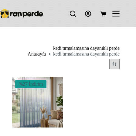
Skip
to
content
Shopping
cart
kedi tırmalamasına dayanıklı perde
Anasayfa
kedi tırmalamasına dayanıklı perde
%27 İndirim