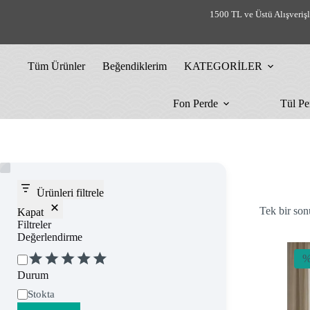
Skip
1500 TL ve Üstü Alışveriş
to
content
Tüm Ürünler
Beğendiklerim
KATEGORİLER
Fon Perde
Tül Pe
Ürünleri filtrele
Tek bir son
Kapat
Filtreler
Değerlendirme
Değerlendirme
%
Durum
Uygunluk
Stokta