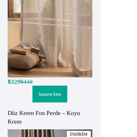
₺
329
₺
440
Orijinal
Şu
fiyat:
andaki
fiyat:
₺440.
Sepete Ekle
₺329.
Düz Keten Fon Perde – Koyu
Krem
İNDIRIMDEKI
İNDIRIM