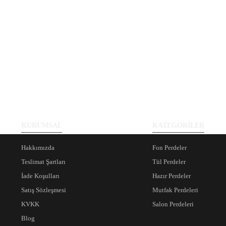
KURUMSAL
KATEGORİLER
Hakkımızda
Fon Perdeler
Teslimat Şartları
Tül Perdeler
İade Koşulları
Hazır Perdeler
Satış Sözleşmesi
Mutfak Perdeleri
KVKK
Salon Perdeleri
Blog