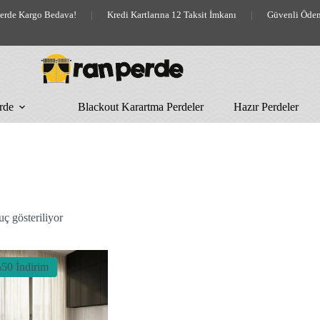
lerde Kargo Bedava!
|
Kredi Kartlarına 12 Taksit İmkanı
|
Güvenli Öde
rde
Blackout Karartma Perdeler
Hazır Perdeler
uç gösteriliyor
50 İndirim