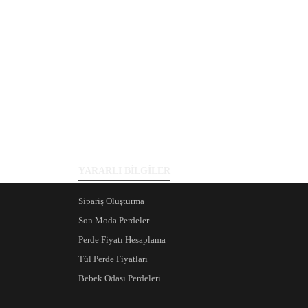
YARARLI BİLGİLER
Sipariş Oluşturma
Son Moda Perdeler
Perde Fiyatı Hesaplama
Tül Perde Fiyatları
Bebek Odası Perdeleri