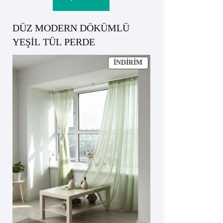
₺824.
DÜZ MODERN DÖKÜMLÜ
YEŞİL TÜL PERDE
İNDIRIMDEKI
İNDIRIM
ÜRÜN