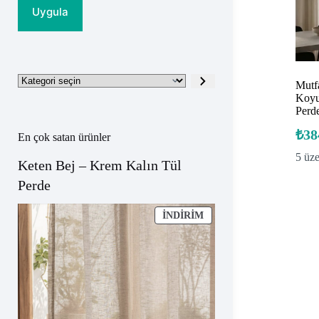
Uygula
Kategori
Mutf
seçin
Koyu
Perde
₺
38
En çok satan ürünler
5 üz
Keten Bej – Krem Kalın Tül
Perde
İNDIRIMDEKI
İNDIRIM
ÜRÜN