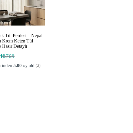
ak Tül Perdesi – Nepal
 Krem Keten Tül
 Hasır Detaylı
4
₺
769
Orijinal
Şu
fiyat:
andaki
erinden
5.00
oy aldı
(2)
fiyat:
₺769.
₺384.