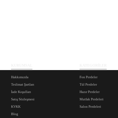
KURUMSAL
KATEGORİLER
Hakkımızda
Fon Perdeler
Teslimat Şartları
Tül Perdeler
İade Koşulları
Hazır Perdeler
Satış Sözleşmesi
Mutfak Perdeleri
KVKK
Salon Perdeleri
Blog