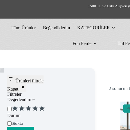
Skip
1500 TL ve Üstü Alışveriş
to
content
Tüm Ürünler
Beğendiklerim
KATEGORİLER
Fon Perde
Tül Pe
Ürünleri filtrele
2 sonucun t
Kapat
Filtreler
Değerlendirme
Değerlendirme
%
Durum
Uygunluk
Stokta