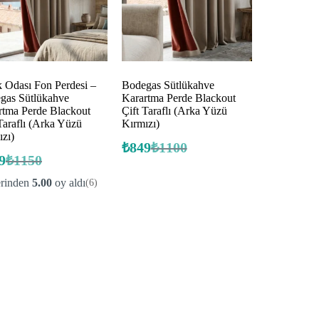
k Odası Fon Perdesi –
Bodegas Sütlükahve
gas Sütlükahve
Karartma Perde Blackout
rtma Perde Blackout
Çift Taraflı (Arka Yüzü
Taraflı (Arka Yüzü
Kırmızı)
ızı)
₺
849
₺
1100
Orijinal
Şu
9
₺
1150
Orijinal
Şu
fiyat:
andaki
fiyat:
andaki
fiyat:
₺1100.
erinden
5.00
oy aldı
(6)
fiyat:
₺1150.
₺849.
₺849.