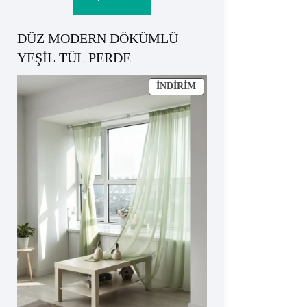
₺824.
DÜZ MODERN DÖKÜMLÜ
YEŞİL TÜL PERDE
İNDIRIMDEKI
İNDIRIM
ÜRÜN