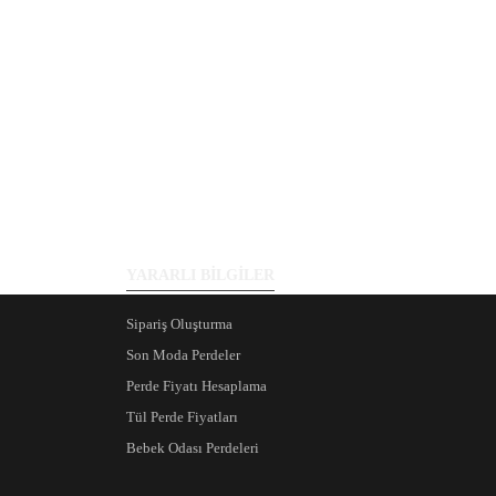
YARARLI BİLGİLER
Sipariş Oluşturma
Son Moda Perdeler
Perde Fiyatı Hesaplama
Tül Perde Fiyatları
Bebek Odası Perdeleri