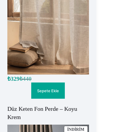
₺
329
₺
440
Orijinal
Şu
fiyat:
andaki
fiyat:
₺440.
Sepete Ekle
₺329.
Düz Keten Fon Perde – Koyu
Krem
İNDIRIMDEKI
İNDIRIM