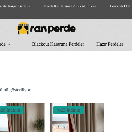
lerde Kargo Bedava!
|
Kredi Kartlarına 12 Taksit İmkanı
|
Güvenli Öde
rde
Blackout Karartma Perdeler
Hazır Perdeler
En
ümü gösteriliyor
yeniye
göre
sıralandı
26 İndirim
%23 İndirim