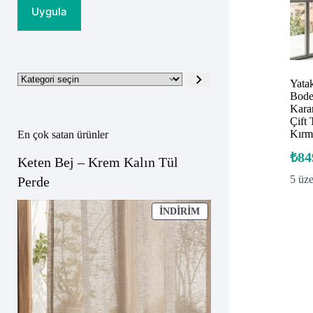
Uygula
Kategori
Yata
seçin
Bode
Kara
Çift 
Kırm
En çok satan ürünler
₺
84
Keten Bej – Krem Kalın Tül
5 üz
Perde
İNDIRIMDEKI
İNDIRIM
ÜRÜN