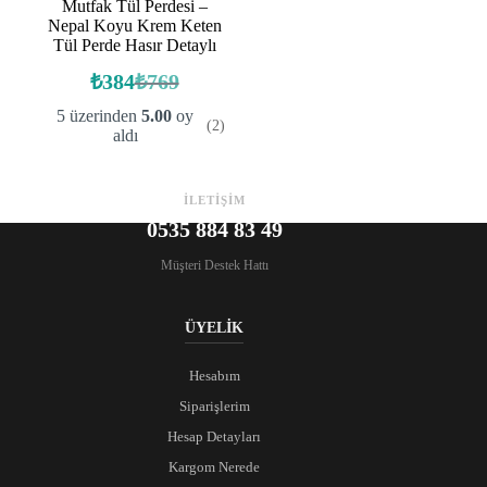
Mutfak Tül Perdesi –
Nepal Koyu Krem Keten
Tül Perde Hasır Detaylı
₺
384
₺
769
Orijinal
Şu
fiyat:
andaki
5 üzerinden
5.00
oy
(2)
fiyat:
₺769.
aldı
₺384.
İLETİŞİM
0535 884 83 49
Müşteri Destek Hattı
ÜYELİK
Hesabım
Siparişlerim
Hesap Detayları
Kargom Nerede