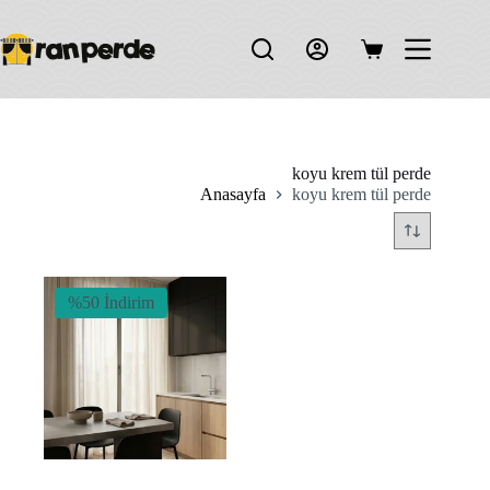
Skip
to
content
Shopping
cart
koyu krem tül perde
Anasayfa
koyu krem tül perde
%50 İndirim