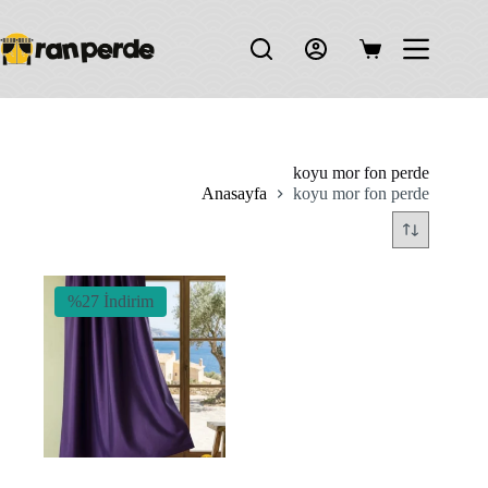
Skip
to
content
Shopping
cart
koyu mor fon perde
Anasayfa
koyu mor fon perde
%27 İndirim