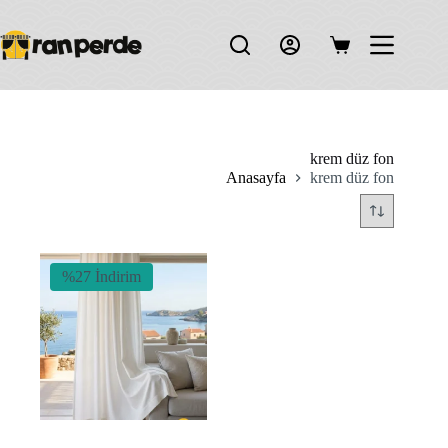
Skip
to
content
Shopping
cart
krem düz fon
Anasayfa
krem düz fon
%27 İndirim