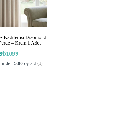
s Kadifemsi Diaomond
Perde – Krem 1 Adet
9
₺
1099
Orijinal
Şu
fiyat:
andaki
erinden
5.00
oy aldı
(1)
fiyat:
₺1099.
₺769.