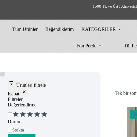
Skip
1500 TL ve Üstü Alışveriş
to
content
Tüm Ürünler
Beğendiklerim
KATEGORİLER
Fon Perde
Tül Pe
Ürünleri filtrele
Tek bir son
Kapat
Filtreler
Değerlendirme
Değerlendirme
%
Durum
Uygunluk
Stokta