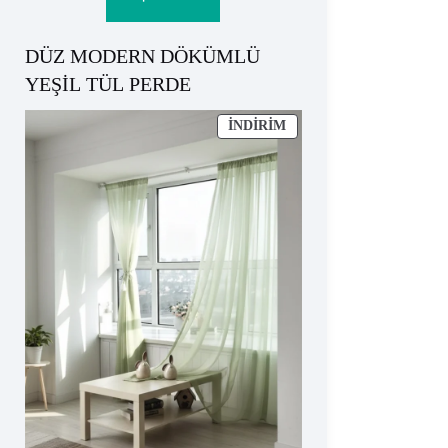
₺824.
DÜZ MODERN DÖKÜMLÜ
YEŞİL TÜL PERDE
İNDIRIMDEKI
İNDIRIM
ÜRÜN