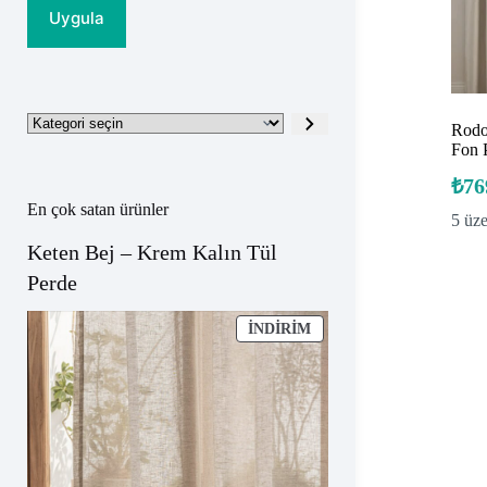
Uygula
Kategori
Rodo
seçin
Fon 
₺
76
En çok satan ürünler
5 üz
Keten Bej – Krem Kalın Tül
Perde
İNDIRIMDEKI
İNDIRIM
ÜRÜN