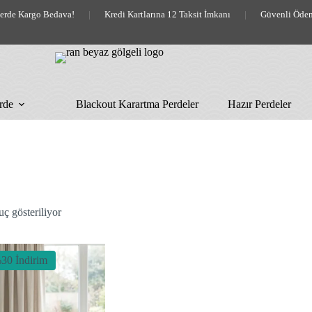
lerde Kargo Bedava!
|
Kredi Kartlarına 12 Taksit İmkanı
|
Güvenli Öde
rde
Blackout Karartma Perdeler
Hazır Perdeler
uç gösteriliyor
30 İndirim