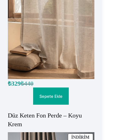
₺
329
₺
440
Orijinal
Şu
fiyat:
andaki
fiyat:
₺440.
Sepete Ekle
₺329.
Düz Keten Fon Perde – Koyu
Krem
İNDIRIMDEKI
İNDIRIM