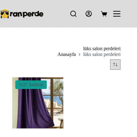
Skip
to
content
Shopping
cart
lüks salon perdeleri
Anasayfa
lüks salon perdeleri
%27 İndirim