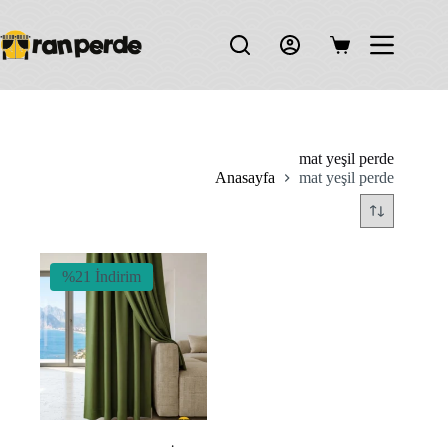
Skip
to
content
Shopping
cart
mat yeşil perde
Anasayfa
mat yeşil perde
%21 İndirim