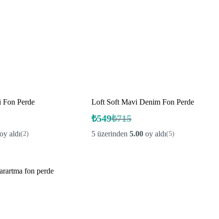
i Fon Perde
Loft Soft Mavi Denim Fon Perde
₺
549
₺
715
Orijinal
Şu
fiyat:
andaki
oy aldı
5 üzerinden
5.00
oy aldı
(2)
(5)
fiyat:
₺715.
₺549.