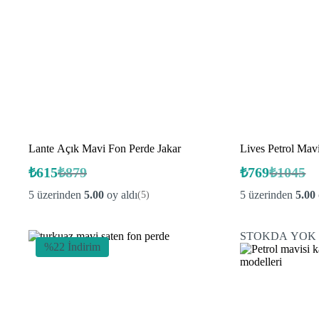
Lante Açık Mavi Fon Perde Jakar
Lives Petrol Mav
₺
615
₺
879
₺
769
₺
1045
Orijinal
Şu
Orijinal
Şu
fiyat:
andaki
fiyat:
andaki
5 üzerinden
5.00
oy aldı
5 üzerinden
5.00
(5)
fiyat:
fiyat:
₺879.
₺1045.
₺615.
₺769.
STOKDA YOK
%22 İndirim