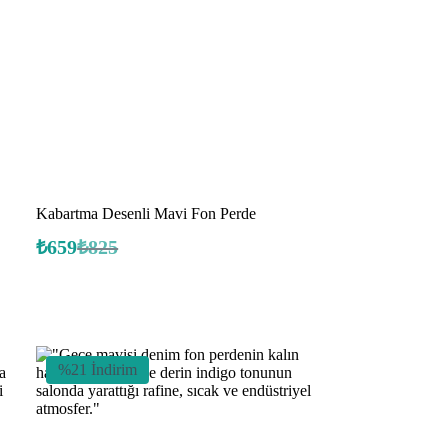
Kabartma Desenli Mavi Fon Perde
₺
659
₺
825
Orijinal
Şu
fiyat:
andaki
fiyat:
₺825.
₺659.
%21 İndirim