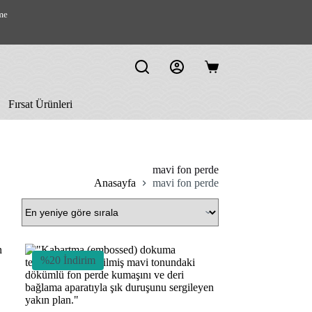
me
Shopping
cart
Fırsat Ürünleri
mavi fon perde
Anasayfa
mavi fon perde
%20 İndirim