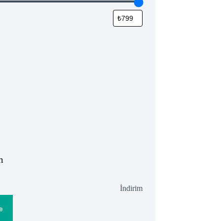
m
İndirimdeki
İndirim
ürün
e