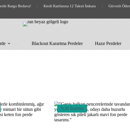
lerde Kargo Bedava!
|
Kredi Kartlarına 12 Taksit İmkanı
|
Güvenli Öde
rde
Blackout Karartma Perdeler
Hazır Perdeler
%30 İndirim