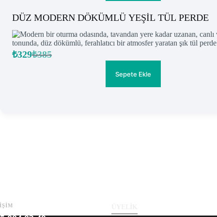
DÜZ MODERN DÖKÜMLÜ YEŞİL TÜL PERDE
₺
329
₺
385
Orijinal
Şu
fiyat:
andaki
fiyat:
₺385.
Sepete Ekle
₺329.
İŞİM
ÜYELİK