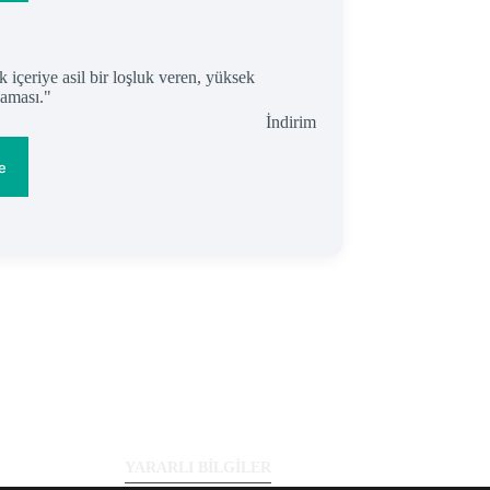
İndirimdeki
İndirim
ürün
e
YARARLI BİLGİLER