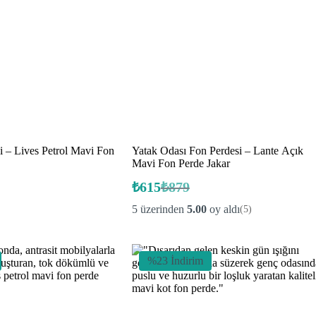
i – Lives Petrol Mavi Fon
Yatak Odası Fon Perdesi – Lante Açık
Mavi Fon Perde Jakar
₺
615
₺
879
Orijinal
Şu
fiyat:
andaki
5 üzerinden
5.00
oy aldı
(5)
fiyat:
₺879.
₺615.
%23 İndirim