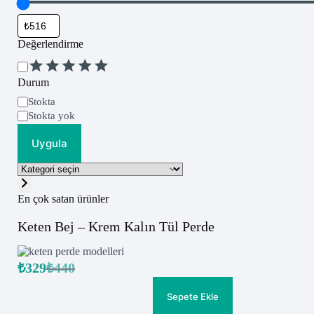
Değerlendirme
Değerlendirme
Durum
Uygunluk
Stokta
Stokta yok
Uygula
Kategori
seçin
En çok satan ürünler
Keten Bej – Krem Kalın Tül Perde
₺
329
₺
440
Orijinal
Şu
fiyat:
andaki
fiyat:
₺440.
Sepete Ekle
₺329.