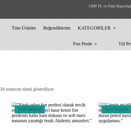
Skip
1500 TL ve Üstü Alışveriş
to
content
Tüm Ürünler
Beğendiklerim
KATEGORİLER
Fon Perde
Tül Pe
En
10 sonucun tümü gösteriliyor
yeniye
göre
sıralandı
%20 İndirim
%26 İndirim