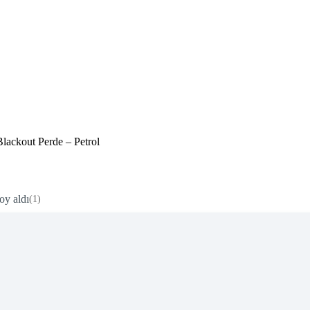
lackout Perde – Petrol
oy aldı
(1)