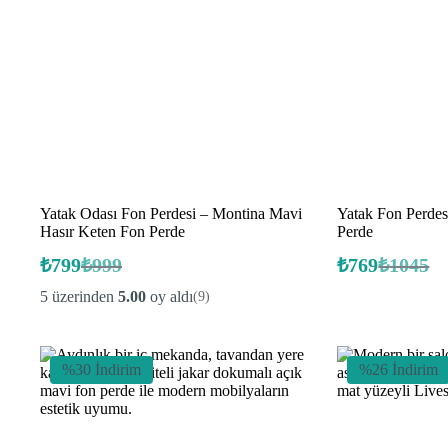
Yatak Odası Fon Perdesi – Montina Mavi
Yatak Fon Perdes
Hasır Keten Fon Perde
Perde
₺
799
₺
999
₺
769
₺
1045
Orijinal
Şu
Orijinal
Şu
fiyat:
andaki
fiyat:
andaki
5 üzerinden
5.00
oy aldı
(9)
fiyat:
fiyat:
₺999.
₺1045.
₺799.
₺769.
%30 İndirim
%26 İndirim