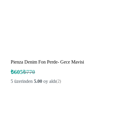
Pienza Denim Fon Perde- Gece Mavisi
₺
605
₺
770
Orijinal
Şu
fiyat:
andaki
5 üzerinden
5.00
oy aldı
(2)
fiyat:
₺770.
₺605.