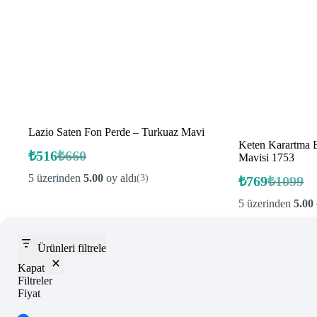
Lazio Saten Fon Perde – Turkuaz Mavi
Keten Karartma B
₺
516
₺
660
Mavisi 1753
Orijinal
Şu
fiyat:
andaki
5 üzerinden
5.00
oy aldı
(3)
₺
769
₺
1099
fiyat:
Orijinal
Şu
₺660.
fiyat:
andaki
₺516.
5 üzerinden
5.00
fiyat:
₺1099.
₺769.
Ürünleri filtrele
Kapat
Filtreler
Fiyat