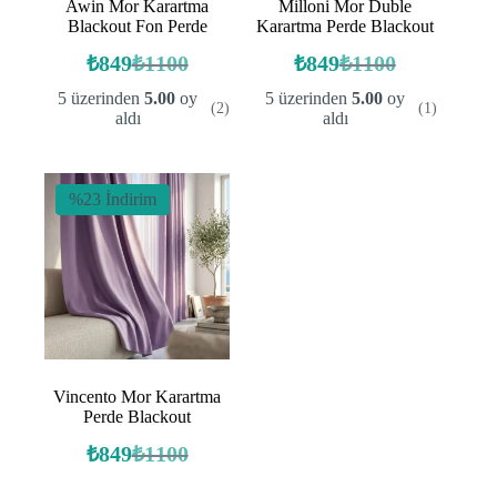
Awin Mor Karartma
Milloni Mor Duble
Blackout Fon Perde
Karartma Perde Blackout
₺
849
₺
1100
₺
849
₺
1100
Orijinal
Şu
Orijinal
Şu
fiyat:
andaki
fiyat:
andaki
5 üzerinden
5.00
oy
5 üzerinden
5.00
oy
(2)
(1)
fiyat:
fiyat:
₺1100.
₺1100.
aldı
aldı
₺849.
₺849.
%23 İndirim
Vincento Mor Karartma
Perde Blackout
₺
849
₺
1100
Orijinal
Şu
fiyat:
andaki