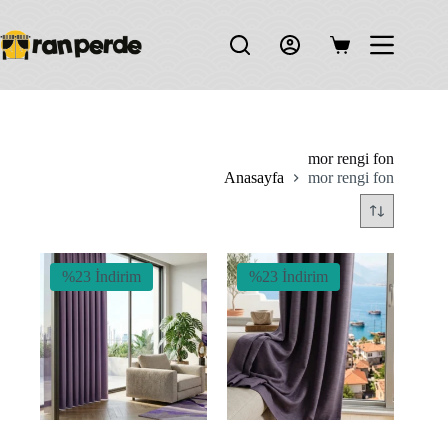
Skip
to
content
Shopping
cart
mor rengi fon
Anasayfa
mor rengi fon
%23 İndirim
%23 İndirim