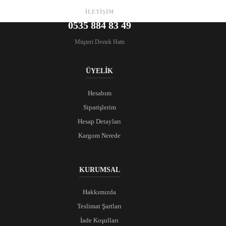
fiyat:
₺1100.
₺849.
İLETİŞİM
0535 884 83 49
Müşteri Destek Hattı
ÜYELİK
Hesabım
Siparişlerim
Hesap Detayları
Kargom Nerede
KURUMSAL
Hakkımızda
Teslimat Şartları
İade Koşulları