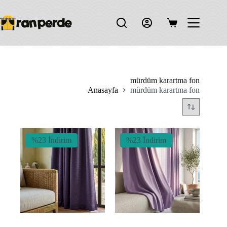
Skip
to
content
Shopping
cart
mürdüm karartma fon
Anasayfa
mürdüm karartma fon
%23 İndirim
%23 İndirim