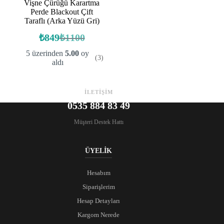
Vişne Çürüğü Karartma
Perde Blackout Çift
Taraflı (Arka Yüzü Gri)
₺
849
₺
1100
Orijinal
Şu
fiyat:
andaki
5 üzerinden
5.00
oy
(3)
fiyat:
₺1100.
aldı
₺849.
İLETİŞİM
0535 884 83 49
Müşteri Destek Hattı
ÜYELİK
Hesabım
Siparişlerim
Hesap Detayları
Kargom Nerede