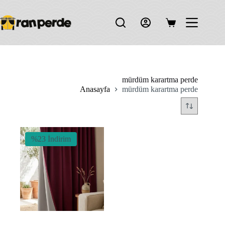
Skip
to
content
Shopping
cart
mürdüm karartma perde
Anasayfa
mürdüm karartma perde
%23 İndirim