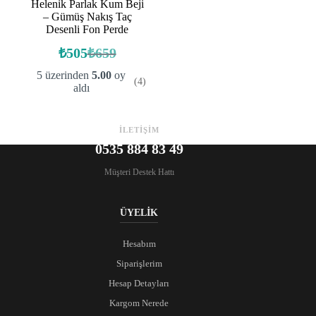
Helenik Parlak Kum Beji
– Gümüş Nakış Taç
Desenli Fon Perde
₺
505
₺
659
Orijinal
Şu
fiyat:
andaki
5 üzerinden
5.00
oy
(4)
fiyat:
₺659.
aldı
₺505.
İLETİŞİM
0535 884 83 49
Müşteri Destek Hattı
ÜYELİK
Hesabım
Siparişlerim
Hesap Detayları
Kargom Nerede