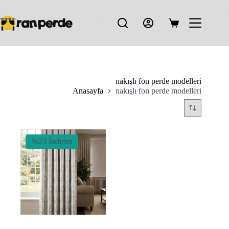
Skip
to
content
Shopping
cart
nakışlı fon perde modelleri
Anasayfa
nakışlı fon perde modelleri
%23 İndirim