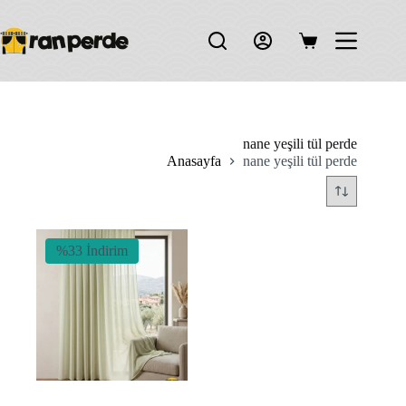
Skip
to
content
Shopping
cart
nane yeşili tül perde
Anasayfa
nane yeşili tül perde
%33 İndirim